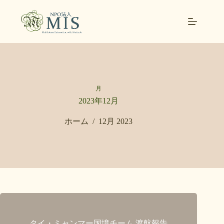
コ
ン
テ
ン
ツ
へ
ス
キ
ッ
月
プ
2023年12月
ホーム
12月 2023
/
タイ・ミャンマー国境チーム 渡航報告